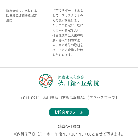
子育てサポート企業と
臨床研修指定病院
日本
して、プラチナくるみ
医療機能評価機構認定
んの認定を受けまし
病院
た。この認定は、既に
くるみん認定を受け、
相当程度両立支援の制
度の導入や利用が進
み、高い水準の取組を
行っている企業を評価
したものです。
〒011-0911 秋田県秋田市飯島堀川84
【アクセスマップ】
お問合せフォーム
診察受付時間
※内科は平日（月・水） 午後 13：30～15：00とさせて頂きます。