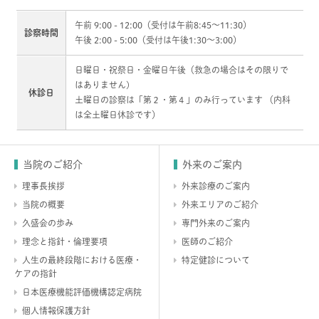
午前 9:00 - 12:00（受付は午前8:45〜11:30）
診察時間
午後 2:00 - 5:00（受付は午後1:30〜3:00）
日曜日・祝祭日・金曜日午後（救急の場合はその限りで
はありません)
休診日
土曜日の診察は「第２・第４」のみ行っています （内科
は全土曜日休診です）
当院のご紹介
外来のご案内
理事長挨拶
外来診療のご案内
当院の概要
外来エリアのご紹介
久盛会の歩み
専門外来のご案内
理念と指針・倫理要項
医師のご紹介
人生の最終段階における医療・
特定健診について
ケアの指針
日本医療機能評価機構認定病院
個人情報保護方針