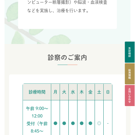
ンピューター断層撮影）や脳波・血液検査
などを実施し、治療を行います。
診察のご案内
診療時間
月
火
水
木
金
土
日
午前 9:00〜
12:00
●
●
●
●
●
◎
-
受付（午前
8:45〜