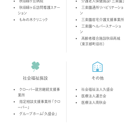
秋田緑ヶ丘病院
介護老人保健施設「三楽園」
秋田緑ヶ丘訪問看護ステー
三楽園通所リハビリテーショ
ション
ン
もみの木クリニック
三楽園居宅介護支援事業所
三楽園ヘルパーステーショ
ン
高齢者複合施設秋田高城
（東京都町田市）
社会福祉施設
その他
クローバー就労継続支援事
社会福祉法人久盛会
業所
医療法人運忠会
指定相談支援事業所 「クロ
医療法人南秋会
ーバー」
グループホーム「久盛会」